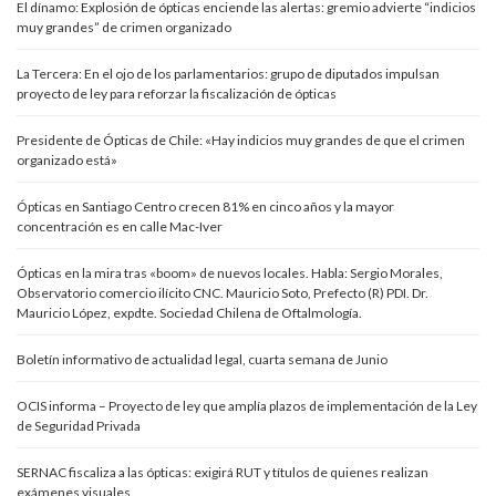
El dínamo: Explosión de ópticas enciende las alertas: gremio advierte “indicios
muy grandes” de crimen organizado
La Tercera: En el ojo de los parlamentarios: grupo de diputados impulsan
proyecto de ley para reforzar la fiscalización de ópticas
Presidente de Ópticas de Chile: «Hay indicios muy grandes de que el crimen
organizado está»
Ópticas en Santiago Centro crecen 81% en cinco años y la mayor
concentración es en calle Mac-Iver
Ópticas en la mira tras «boom» de nuevos locales. Habla: Sergio Morales,
Observatorio comercio ilícito CNC. Mauricio Soto, Prefecto (R) PDI. Dr.
Mauricio López, expdte. Sociedad Chilena de Oftalmología.
Boletín informativo de actualidad legal, cuarta semana de Junio
OCIS informa – Proyecto de ley que amplía plazos de implementación de la Ley
de Seguridad Privada
SERNAC fiscaliza a las ópticas: exigirá RUT y títulos de quienes realizan
exámenes visuales