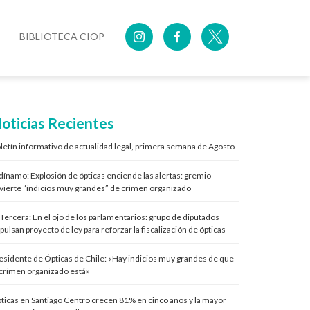
BIBLIOTECA CIOP
oticias Recientes
letín informativo de actualidad legal, primera semana de Agosto
 dínamo: Explosión de ópticas enciende las alertas: gremio
vierte “indicios muy grandes” de crimen organizado
 Tercera: En el ojo de los parlamentarios: grupo de diputados
pulsan proyecto de ley para reforzar la fiscalización de ópticas
esidente de Ópticas de Chile: «Hay indicios muy grandes de que
 crimen organizado está»
ticas en Santiago Centro crecen 81% en cinco años y la mayor