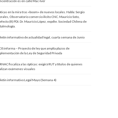
ncentración es en calle Mac-Iver
ticas en la mira tras «boom» de nuevos locales. Habla: Sergio
rales, Observatorio comercio ilícito CNC. Mauricio Soto,
efecto (R) PDI. Dr. Mauricio López, expdte. Sociedad Chilena de
talmología.
letín informativo de actualidad legal, cuarta semana de Junio
IS informa – Proyecto de ley que amplía plazos de
plementación de la Ley de Seguridad Privada
RNAC fiscaliza a las ópticas: exigirá RUT y títulos de quienes
alizan exámenes visuales
letin informativo Legal Mayo (Semana 4)