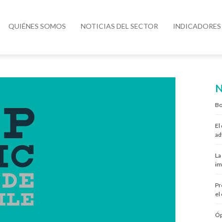
QUIÉNES SOMOS
NOTICIAS DEL SECTOR
INDICADORES
N
Bo
El
ad
La
im
Pr
el
Óp