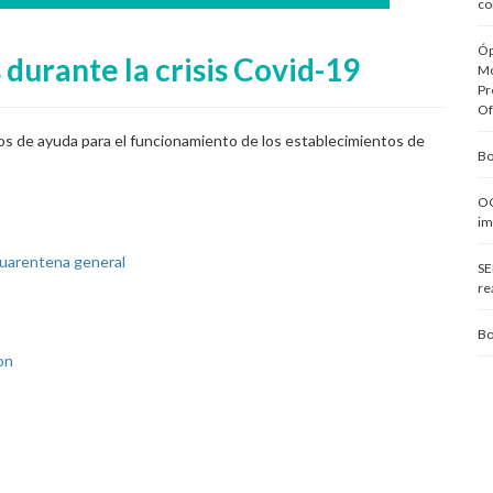
co
Óp
durante la crisis Covid-19
Mo
Pr
Of
os de ayuda para el funcionamiento de los establecimientos de
Bo
OC
im
cuarentena general
SE
re
Bo
on