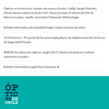
Ópticas en la mira tras «boom» de nuevos locales. Habla: Sergio Morales,
Observatorio comercio ilícito CNC. Mauricio Soto, Prefecto (R) PDI. Dr.
Mauricio López, expdte. Sociedad Chilena de Oftalmología.
Boletín informativo de actualidad legal, cuarta semana de Junio
OCIS informa – Proyecto de ley que amplía plazos de implementación de la Ley
de Seguridad Privada
SERNAC fiscaliza a las ópticas: exigirá RUT y títulos de quienes realizan
exámenes visuales
Boletin informativo Legal Mayo (Semana 4)