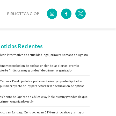
BIBLIOTECA CIOP
oticias Recientes
letín informativo de actualidad legal, primera semana de Agosto
 dínamo: Explosión de ópticas enciende las alertas: gremio
vierte “indicios muy grandes” de crimen organizado
 Tercera: En el ojo de los parlamentarios: grupo de diputados
pulsan proyecto de ley para reforzar la fiscalización de ópticas
esidente de Ópticas de Chile: «Hay indicios muy grandes de que
 crimen organizado está»
ticas en Santiago Centro crecen 81% en cinco años y la mayor