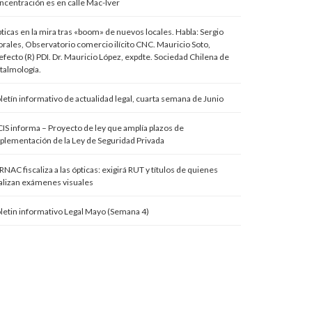
ncentración es en calle Mac-Iver
ticas en la mira tras «boom» de nuevos locales. Habla: Sergio
rales, Observatorio comercio ilícito CNC. Mauricio Soto,
efecto (R) PDI. Dr. Mauricio López, expdte. Sociedad Chilena de
talmología.
letín informativo de actualidad legal, cuarta semana de Junio
IS informa – Proyecto de ley que amplía plazos de
plementación de la Ley de Seguridad Privada
RNAC fiscaliza a las ópticas: exigirá RUT y títulos de quienes
alizan exámenes visuales
letin informativo Legal Mayo (Semana 4)