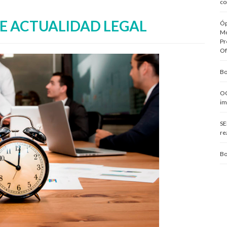
co
E ACTUALIDAD LEGAL
Óp
Mo
Pr
Of
Bo
OC
im
SE
re
Bo