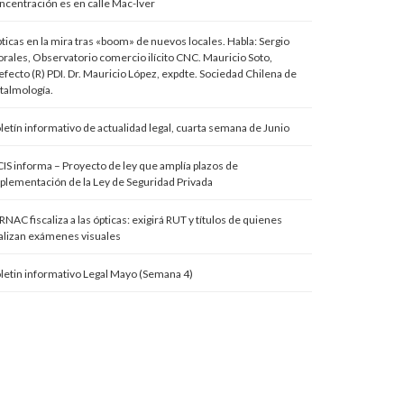
ncentración es en calle Mac-Iver
ticas en la mira tras «boom» de nuevos locales. Habla: Sergio
rales, Observatorio comercio ilícito CNC. Mauricio Soto,
efecto (R) PDI. Dr. Mauricio López, expdte. Sociedad Chilena de
talmología.
letín informativo de actualidad legal, cuarta semana de Junio
IS informa – Proyecto de ley que amplía plazos de
plementación de la Ley de Seguridad Privada
RNAC fiscaliza a las ópticas: exigirá RUT y títulos de quienes
alizan exámenes visuales
letin informativo Legal Mayo (Semana 4)