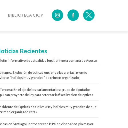
BIBLIOTECA CIOP
oticias Recientes
letín informativo de actualidad legal, primera semana de Agosto
 dínamo: Explosión de ópticas enciende las alertas: gremio
vierte “indicios muy grandes” de crimen organizado
 Tercera: En el ojo de los parlamentarios: grupo de diputados
pulsan proyecto de ley para reforzar la fiscalización de ópticas
esidente de Ópticas de Chile: «Hay indicios muy grandes de que
 crimen organizado está»
ticas en Santiago Centro crecen 81% en cinco años y la mayor