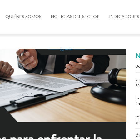
QUIÉNES SOMOS
NOTICIAS DEL SECTOR
INDICADORES
N
Bo
El
ad
La
im
Pr
el
Óp