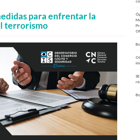
co
didas para enfrentar la
Óp
Mo
l terrorismo
Pr
Of
Bo
OC
im
SE
re
Bo