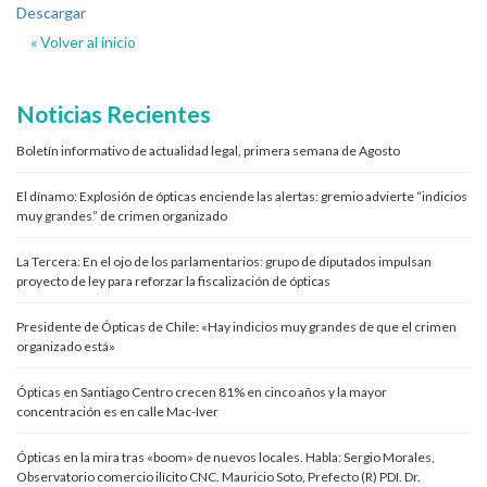
Descargar
« Volver al inicio
Noticias Recientes
Boletín informativo de actualidad legal, primera semana de Agosto
El dínamo: Explosión de ópticas enciende las alertas: gremio advierte “indicios
muy grandes” de crimen organizado
La Tercera: En el ojo de los parlamentarios: grupo de diputados impulsan
proyecto de ley para reforzar la fiscalización de ópticas
Presidente de Ópticas de Chile: «Hay indicios muy grandes de que el crimen
organizado está»
Ópticas en Santiago Centro crecen 81% en cinco años y la mayor
concentración es en calle Mac-Iver
Ópticas en la mira tras «boom» de nuevos locales. Habla: Sergio Morales,
Observatorio comercio ilícito CNC. Mauricio Soto, Prefecto (R) PDI. Dr.