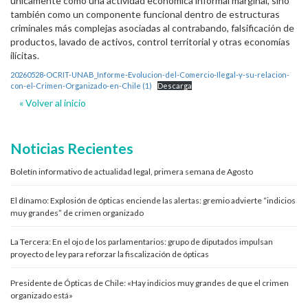
únicamente como una actividad económica informal marginal, sino
también como un componente funcional dentro de estructuras
criminales más complejas asociadas al contrabando, falsificación de
productos, lavado de activos, control territorial y otras economías
ilícitas.
20260528-OCRIT-UNAB_Informe-Evolucion-del-Comercio-Ilegal-y-su-relacion-
con-el-Crimen-Organizado-en-Chile (1)
Descarga
« Volver al inicio
Noticias Recientes
Boletín informativo de actualidad legal, primera semana de Agosto
El dínamo: Explosión de ópticas enciende las alertas: gremio advierte “indicios
muy grandes” de crimen organizado
La Tercera: En el ojo de los parlamentarios: grupo de diputados impulsan
proyecto de ley para reforzar la fiscalización de ópticas
Presidente de Ópticas de Chile: «Hay indicios muy grandes de que el crimen
organizado está»