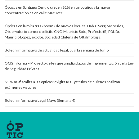
Ópticas en Santiago Centro crecen 81% en cinco años y la mayor
concentración es en calle Mac-Iver
Ópticas en la mira tras «boom» de nuevos locales. Habla: Sergio Morales,
Observatorio comercio ilícito CNC. Mauricio Soto, Prefecto (R) PDI. Dr.
Mauricio López, expdte. Sociedad Chilena de Oftalmología.
Boletín informativo de actualidad legal, cuarta semana de Junio
OCIS informa – Proyecto de ley que amplía plazos de implementación de la Ley
de Seguridad Privada
SERNAC fiscaliza a las ópticas: exigirá RUT y títulos de quienes realizan
exámenes visuales
Boletin informativo Legal Mayo (Semana 4)