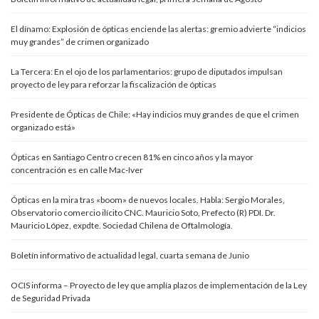
El dínamo: Explosión de ópticas enciende las alertas: gremio advierte “indicios
muy grandes” de crimen organizado
La Tercera: En el ojo de los parlamentarios: grupo de diputados impulsan
proyecto de ley para reforzar la fiscalización de ópticas
Presidente de Ópticas de Chile: «Hay indicios muy grandes de que el crimen
organizado está»
Ópticas en Santiago Centro crecen 81% en cinco años y la mayor
concentración es en calle Mac-Iver
Ópticas en la mira tras «boom» de nuevos locales. Habla: Sergio Morales,
Observatorio comercio ilícito CNC. Mauricio Soto, Prefecto (R) PDI. Dr.
Mauricio López, expdte. Sociedad Chilena de Oftalmología.
Boletín informativo de actualidad legal, cuarta semana de Junio
OCIS informa – Proyecto de ley que amplía plazos de implementación de la Ley
de Seguridad Privada