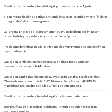
Boletín informativo de actualidad legal, primera semana de Agosto
El dínamo: Explosión de ópticas enciende las alertas: gremio advierte “indicios
muy grandes” de crimen organizado
La Tercera: En el ojo de los parlamentarios: grupo de diputados impulsan
proyecto de ley para reforzar la fiscalización de ópticas
Presidente de Ópticas de Chile: «Hay indicios muy grandes de que el crimen
organizado está»
Ópticas en Santiago Centro crecen 81% en cinco años y la mayor
concentración es en calle Mac-Iver
Ópticas en la mira tras «boom» de nuevos locales. Habla: Sergio Morales,
Observatorio comercio ilícito CNC. Mauricio Soto, Prefecto (R) PDI. Dr.
Mauricio López, expdte. Sociedad Chilena de Oftalmología.
Boletín informativo de actualidad legal, cuarta semana de Junio
SERNAC fiscaliza a las ópticas: exigirá RUT y títulos de quienes realizan
exámenes visuales