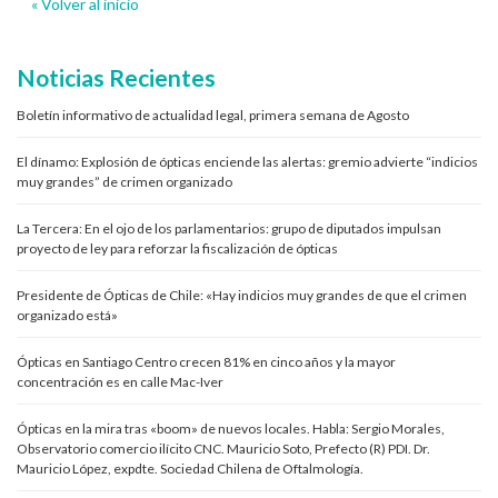
« Volver al inicio
Noticias Recientes
Boletín informativo de actualidad legal, primera semana de Agosto
El dínamo: Explosión de ópticas enciende las alertas: gremio advierte “indicios
muy grandes” de crimen organizado
La Tercera: En el ojo de los parlamentarios: grupo de diputados impulsan
proyecto de ley para reforzar la fiscalización de ópticas
Presidente de Ópticas de Chile: «Hay indicios muy grandes de que el crimen
organizado está»
Ópticas en Santiago Centro crecen 81% en cinco años y la mayor
concentración es en calle Mac-Iver
Ópticas en la mira tras «boom» de nuevos locales. Habla: Sergio Morales,
Observatorio comercio ilícito CNC. Mauricio Soto, Prefecto (R) PDI. Dr.
Mauricio López, expdte. Sociedad Chilena de Oftalmología.