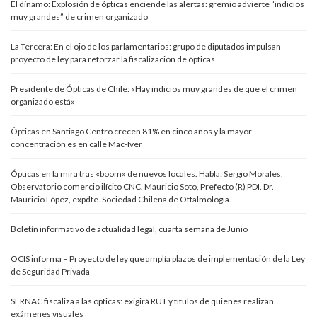
El dínamo: Explosión de ópticas enciende las alertas: gremio advierte “indicios
muy grandes” de crimen organizado
La Tercera: En el ojo de los parlamentarios: grupo de diputados impulsan
proyecto de ley para reforzar la fiscalización de ópticas
Presidente de Ópticas de Chile: «Hay indicios muy grandes de que el crimen
organizado está»
Ópticas en Santiago Centro crecen 81% en cinco años y la mayor
concentración es en calle Mac-Iver
Ópticas en la mira tras «boom» de nuevos locales. Habla: Sergio Morales,
Observatorio comercio ilícito CNC. Mauricio Soto, Prefecto (R) PDI. Dr.
Mauricio López, expdte. Sociedad Chilena de Oftalmología.
Boletín informativo de actualidad legal, cuarta semana de Junio
OCIS informa – Proyecto de ley que amplía plazos de implementación de la Ley
de Seguridad Privada
SERNAC fiscaliza a las ópticas: exigirá RUT y títulos de quienes realizan
exámenes visuales