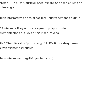
efecto (R) PDI. Dr. Mauricio López, expdte. Sociedad Chilena de
talmología.
letín informativo de actualidad legal, cuarta semana de Junio
IS informa – Proyecto de ley que amplía plazos de
plementación de la Ley de Seguridad Privada
RNAC fiscaliza a las ópticas: exigirá RUT y títulos de quienes
alizan exámenes visuales
letin informativo Legal Mayo (Semana 4)