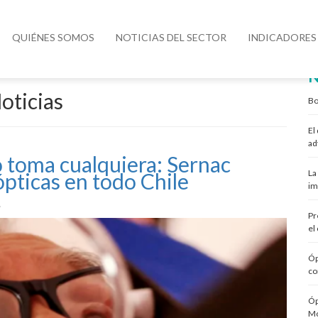
QUIÉNES SOMOS
NOTICIAS DEL SECTOR
INDICADORES
N
oticias
Bo
El
ad
o toma cualquiera: Sernac
La
 ópticas en todo Chile
im
.
Pr
el
Óp
co
Óp
Mo