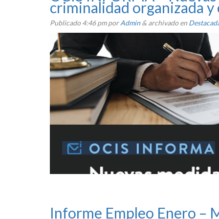
criminalidad organizada y 
Publicado
4:46 pm
por
Admin
&
archivado en
Destacad
Informe Empleo Enero – 