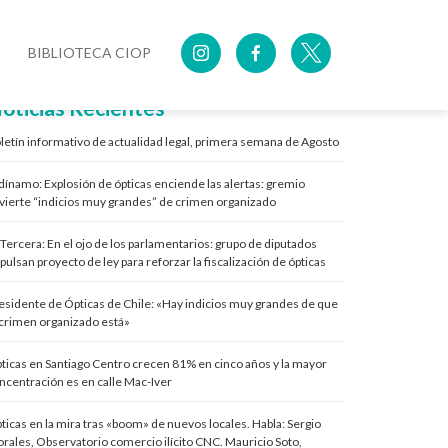
BIBLIOTECA CIOP
oticias Recientes
letín informativo de actualidad legal, primera semana de Agosto
 dínamo: Explosión de ópticas enciende las alertas: gremio
vierte “indicios muy grandes” de crimen organizado
 Tercera: En el ojo de los parlamentarios: grupo de diputados
pulsan proyecto de ley para reforzar la fiscalización de ópticas
esidente de Ópticas de Chile: «Hay indicios muy grandes de que
 crimen organizado está»
ticas en Santiago Centro crecen 81% en cinco años y la mayor
ncentración es en calle Mac-Iver
ticas en la mira tras «boom» de nuevos locales. Habla: Sergio
rales, Observatorio comercio ilícito CNC. Mauricio Soto,