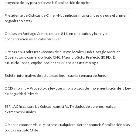
proyecto de ley para reforzar la fiscalización de ópticas
Presidente de Ópticas de Chile: «Hay indicios muy grandes de que el crimen
organizado está»
Ópticas en Santiago Centro crecen 81% en cinco años y la mayor
concentración es en calle Mac-Iver
Ópticas en la mira tras «boom» de nuevos locales. Habla: Sergio Morales,
Observatorio comercio ilícito CNC. Mauricio Soto, Prefecto (R) PDI. Dr.
Mauricio López, expdte. Sociedad Chilena de Oftalmología.
Boletín informativo de actualidad legal, cuarta semana de Junio
OCIS informa – Proyecto de ley que amplía plazos de implementación de la Ley
de Seguridad Privada
SERNAC fiscaliza a las ópticas: exigirá RUT y títulos de quienes realizan
exámenes visuales
Ofrecen examen visual y lo toma cualquiera: Sernac anuncia fiscalización a las
ópticas en todo Chile