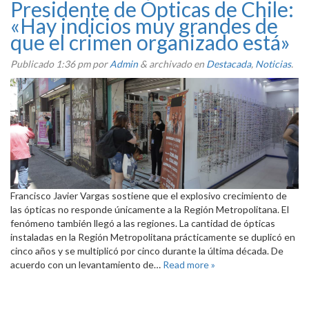
Presidente de Ópticas de Chile:
«Hay indicios muy grandes de
que el crimen organizado está»
Publicado
1:36 pm
por
Admin
&
archivado en
Destacada
,
Noticias
.
Francisco Javier Vargas sostiene que el explosivo crecimiento de
las ópticas no responde únicamente a la Región Metropolitana. El
fenómeno también llegó a las regiones. La cantidad de ópticas
instaladas en la Región Metropolitana prácticamente se duplicó en
cinco años y se multiplicó por cinco durante la última década. De
acuerdo con un levantamiento de…
Read more »