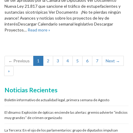
de ser aprobado por la Cámara de Diputados Ver Documento
Nueva Ley 21.817 que sancione el tráfico de estupefacientes y
sustancias sicotrópicas Ver Documento ¡No te pierdas ningún
avance! Avances y noticias sobre los proyectos de ley de
interésDescargar Calendario semanal legislativo Descargar
Proyectos…
Read more »
← Previous
1
2
3
4
5
6
7
Next →
»
Noticias Recientes
Boletín informativo de actualidad legal, primera semana de Agosto
El dínamo: Explosión de ópticas enciende las alertas: gremio advierte “indicios
muy grandes” de crimen organizado
La Tercera: En el ojo de los parlamentarios: grupo de diputados impulsan