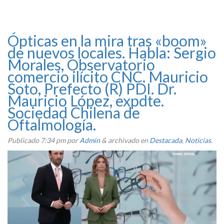
Ópticas en la mira tras «boom»
de nuevos locales. Habla: Sergio
Morales, Observatorio
comercio ilícito CNC. Mauricio
Soto, Prefecto (R) PDI. Dr.
Mauricio López, expdte.
Sociedad Chilena de
Oftalmología.
Publicado
7:34 pm
por
Admin
&
archivado en
Destacada
,
Noticias
.