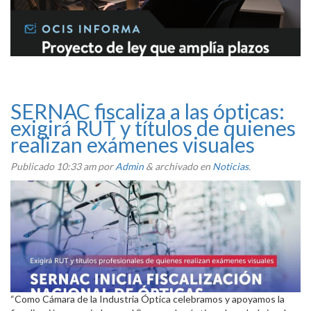
SERNAC fiscaliza a las ópticas:
exigirá RUT y títulos de quienes
realizan exámenes visuales
Publicado
10:33 am
por
Admin
&
archivado en
Noticias
.
“Como Cámara de la Industria Óptica celebramos y apoyamos la