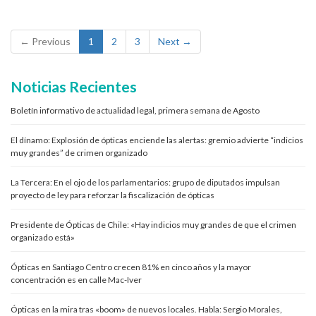
← Previous
1
2
3
Next →
Noticias Recientes
Boletín informativo de actualidad legal, primera semana de Agosto
El dínamo: Explosión de ópticas enciende las alertas: gremio advierte “indicios
muy grandes” de crimen organizado
La Tercera: En el ojo de los parlamentarios: grupo de diputados impulsan
proyecto de ley para reforzar la fiscalización de ópticas
Presidente de Ópticas de Chile: «Hay indicios muy grandes de que el crimen
organizado está»
Ópticas en Santiago Centro crecen 81% en cinco años y la mayor
concentración es en calle Mac-Iver
Ópticas en la mira tras «boom» de nuevos locales. Habla: Sergio Morales,