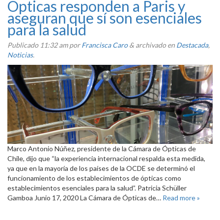
Ópticas responden a Paris y
aseguran que sí son esenciales
para la salud
Publicado
11:32 am
por
Francisca Caro
&
archivado en
Destacada
,
Noticias
.
Marco Antonio Núñez, presidente de la Cámara de Ópticas de
Chile, dijo que “la experiencia internacional respalda esta medida,
ya que en la mayoría de los países de la OCDE se determinó el
funcionamiento de los establecimientos de ópticas como
establecimientos esenciales para la salud”. Patricia Schüller
Gamboa Junio 17, 2020 La Cámara de Ópticas de…
Read more »